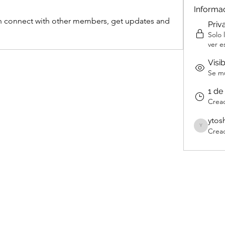
Informa
 connect with other members, get updates and 
Priv
Solo
ver e
Visi
Se mu
1 de
Crea
ytos
Crea
ytoshi