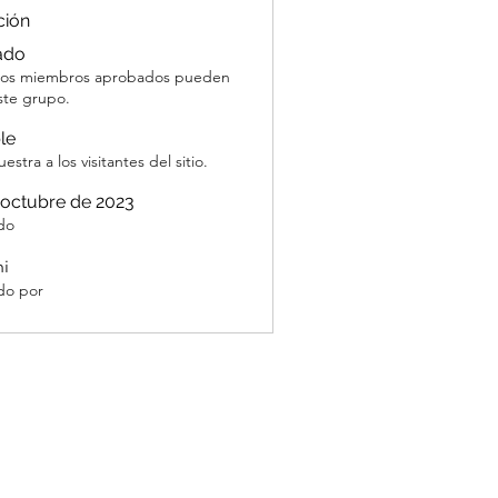
ción
ado
 los miembros aprobados pueden
ste grupo.
ble
estra a los visitantes del sitio.
 octubre de 2023
do
hi
do por